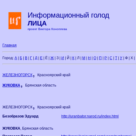
Информационный голод
ЛИЦА
проект Виктора Коноплева
Главная
Город:
А
|
Б
|
В
|
Г
|
Д
|
Е
| Ё |
Ж
| З |
И
| Й |
К
| Л |
М
|
Н
|
О
|
П
|
Р
|
С
|
Т
|
У
| Ф | Х |
,
ЖЕЛЕЗНОГОРСК
Красноярский край
,
ЖУКОВКА
Брянская область
,
ЖЕЛЕЗНОГОРСК
Красноярский край
Безобразов Эдуард
http://uranbator.narod.ru/index.html
ЖУКОВКА
, Брянская область