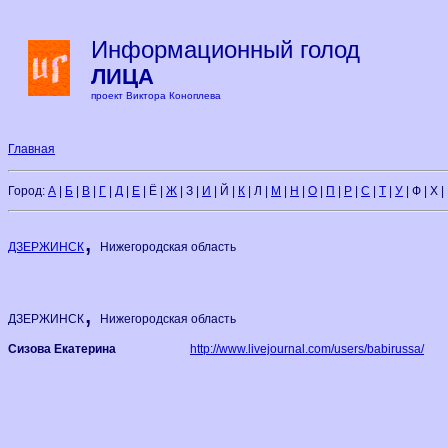
Информационный голод
ЛИЦА
проект Виктора Коноплева
Главная
Город:
А
|
Б
|
В
|
Г
|
Д
|
Е
| Ё |
Ж
| З |
И
| Й |
К
| Л |
М
|
Н
|
О
|
П
|
Р
|
С
|
Т
|
У
| Ф | Х |
,
ДЗЕРЖИНСК
Нижегородская область
,
ДЗЕРЖИНСК
Нижегородская область
Сизова Екатерина
http://www.livejournal.com/users/babirussa/