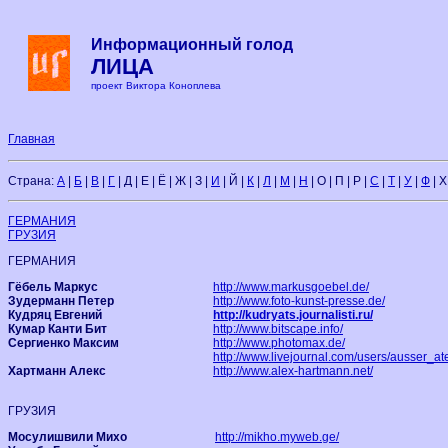
Информационный голод
ЛИЦА
проект Виктора Коноплева
Главная
Страна:
А
|
Б
|
В
|
Г
| Д | Е | Ё | Ж | З |
И
| Й |
К
|
Л
|
М
|
Н
| О | П | Р |
С
|
Т
|
У
|
Ф
| Х
ГЕРМАНИЯ
ГРУЗИЯ
ГЕРМАНИЯ
Гёбель Маркус
http://www.markusgoebel.de/
Зудерманн Петер
http://www.foto-kunst-presse.de/
Кудряц Евгений
http://kudryats.journalisti.ru/
Кумар Канти Бит
http://www.bitscape.info/
Сергиенко Максим
http://www.photomax.de/
http://www.livejournal.com/users/ausser_at
Хартманн Алекс
http://www.alex-hartmann.net/
ГРУЗИЯ
Мосулишвили Михо
http://mikho.myweb.ge/