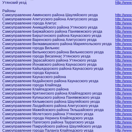
Утянский уезд
http://www.
Районы
Самоуправление Акмянского района Шауляйского уезда
http://www
Самоуправление Алитусского района Алитусского уезда
http://www.
Самоуправление города Алитус
http://www
Самоуправление Аникщяйского района Утянского уезда
http://www.
Самоуправление Биржайского района Панявежского уезда
http://www.
Самоуправление Бирштонского района Каунасского уезда
http://www.
Самоуправление Варенского района Алитусского уезда
http://www.
Самоуправление Вилкавишкского района Марияпольского уезда
http://www.
Самоуправление города Вильнюс
http://www.
Самоуправление Вильнюсского района Вильнюсского уезда
http://www.
Самоуправление города Висагинас Утянского уезда
http://www.
Самоуправление Зарасайского района Утянского уезда
http://www.
Самоуправление Йонавского района Каунасского уезда
http://www.
Самоуправление Кайшядорского района Каунасского уезда
http://www.
Самоуправление города Каунаса
http://www
Самоуправление Каунасского района
http://www.
Самоуправление Кедайнского района Каунасского уезда
http://www.
Самоуправление города Клайпеда
http://www.
Самоуправление Клайпедского района
http://www.
Самоуправление Крятингского района Клайпедского уезда
http://www.
Самоуправление Купишского района Панявежского уезда
http://www.
Самоуправление Кяльмеского района Шауляйского уезда
http://www.
Самоуправление Лаздийского района Алитусского уезда
http://www.l
Самоуправление Мажейскского района Тяльшайского уезда
http://www.
Самоуправление Молетского района Утянского уезда
http://www.
Самоуправление города Неринга Клайпедского уезда
http://www
Самоуправление Пагегского района Таурагского уезда
http://www.
Самоуправление Пакруойского района Шауляйского уезда
http://www.
Самоуправление города Паланга Клайпедского уезда
http://www