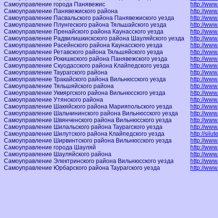
Самоуправление города Панявежис
http://www
Самоуправление Панявежиского района
http://www.
Самоуправление Пасвальского района Панявежиского уезда
http://www.
Самоуправление Плунгеского района Тяльшайского уезда
http://www.
Самоуправление Пренайского района Каунасского уезда
http://www.
Самоуправление Радвилишкискского района Шауляйского уезда
http://www.
Самоуправление Расейнского района Каунасского уезда
http://www.
Самоуправление Ретавского района Тяльшяйского уезда
http://www.
Самоуправление Рокишкского района Панявежского уезда
http://www.
Самоуправление Скуодасского района Клайпедского уезда
http://www
Самоуправление Таурагского района
http://www.
Самоуправление Тракайского района Вильнюсского уезда
http://www.
Самоуправление Тяльшяйского района
http://www.t
Самоуправление Укмяргского района Вильнюсского уезда
http://www
Самоуправление Утянского района
http://www.
Самоуправление Шакяйского района Марияпольского уезда
http://www.
Самоуправление Шальчининского района Вильнюсского уезда
http://www.
Самоуправление Швянченского района Вильнюсского уезда
http://www
Самоуправление Шилальского района Таурагского уезда
http://www.
Самоуправление Шилутского района Клайпедского уезда
http://silute
Самоуправление Ширвинтского района Вильнюсского уезда
http://www.
Самоуправление города Шауляй
http://www.s
Самоуправление Шауляйского района
http://www.s
Самоуправление Электринского района Вильнюсского уезда
http://www.
Самоуправление Юрбарского района Таурагского уезда
http://www.