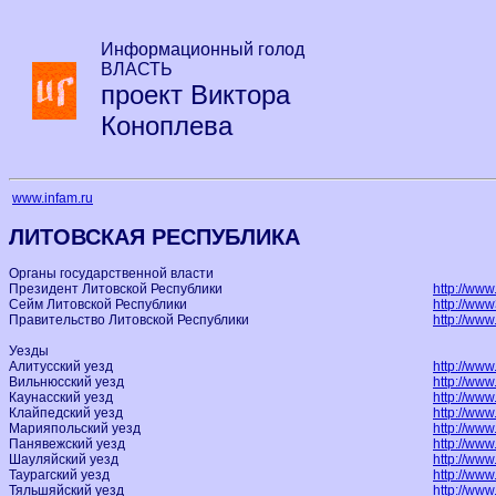
Информационный голод
ВЛАСТЬ
проект Виктора
Коноплева
www.infam.ru
ЛИТОВСКАЯ РЕСПУБЛИКА
Органы государственной власти
Президент Литовской Республики
http://www.
Сейм Литовской Республики
http://www3
Правительство Литовской Республики
http://www.l
Уезды
Алитусский уезд
http://www.
Вильнюсский уезд
http://www.
Каунасский уезд
http://www
Клайпедский уезд
http://www
Марияпольский уезд
http://www
Панявежский уезд
http://www.
Шауляйский уезд
http://www.
Таурагский уезд
http://www
Тяльшяйский уезд
http://www.