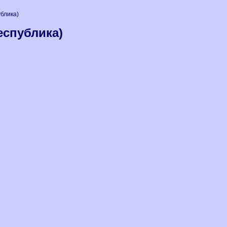
блика)
еспублика)