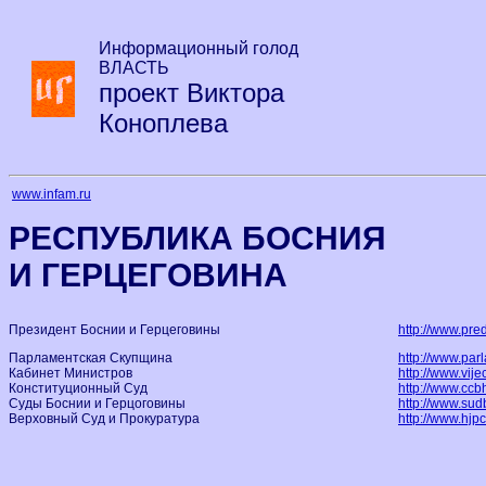
Информационный голод
ВЛАСТЬ
проект Виктора
Коноплева
www.infam.ru
РЕСПУБЛИКА БОСНИЯ
И ГЕРЦЕГОВИНА
Президент Боснии и Герцеговины
http://www.pre
Парламентская Скупщина
http://www.par
Кабинет Министров
http://www.vije
Конституционный Суд
http://www.ccb
Суды Боснии и Герцоговины
http://www.sud
Верховный Суд и Прокуратура
http://www.hjpc