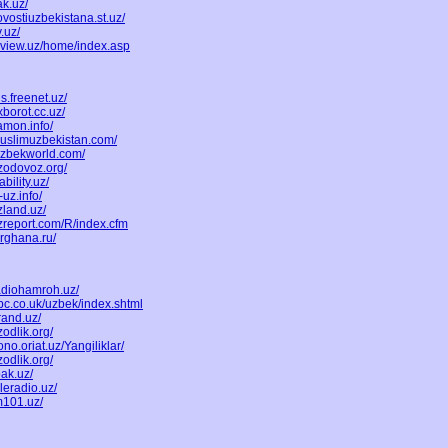
ak.uz/
ovostiuzbekistana.st.uz/
.uz/
eview.uz/home/index.asp
us.freenet.uz/
xborot.cc.uz/
amon.info/
muslimuzbekistan.com/
uzbekworld.com/
zodovoz.org/
ability.uz/
-uz.info/
zland.uz/
zreport.com/R/index.cfm
erghana.ru/
adiohamroh.uz/
bc.co.uk/uzbek/index.shtml
rand.uz/
zodlik.org/
no.oriat.uz/Yangiliklar/
zodlik.org/
pak.uz/
leradio.uz/
m101.uz/