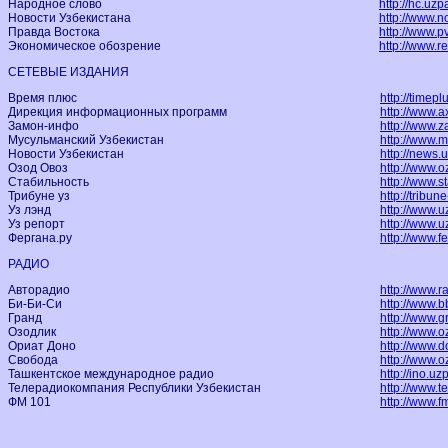
Народное слово
http://hc.uzp
Новости Узбекистана
http://www.n
Правда Востока
http://www.pv
Экономическое обозрение
http://www.r
СЕТЕВЫЕ ИЗДАНИЯ
Время плюс
http://timepl
Дирекция информационных программ
http://www.a
Замон-инфо
http://www.z
Мусульманский Узбекистан
http://www.
Новости Узбекистан
http://news.
Озод Овоз
http://www.o
Стабильность
http://www.st
Трибуне уз
http://tribune
Уз лэнд
http://www.u
Уз репорт
http://www.u
Фергана.ру
http://www.f
РАДИО
Авторадио
http://www.r
Би-Би-Си
http://www.b
Гранд
http://www.g
Озодлик
http://www.o
Ориат Доно
http://www.do
Свобода
http://www.o
Ташкентское международное радио
http://ino.uz
Телерадиокомпания Республики Узбекистан
http://www.te
ФМ 101
http://www.f