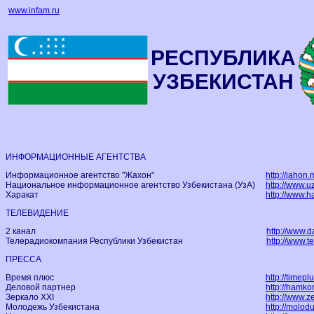
www.infam.ru
РЕСПУБЛИКА
УЗБЕКИСТАН
ИНФОРМАЦИОННЫЕ АГЕНТСТВА
Информационное агентство "Жахон"
http://jahon.
Национальное информационное агентство Узбекистана (УзА)
http://www.u
Харакат
http://www.ha
ТЕЛЕВИДЕНИЕ
2 канал
http://www.da
Телерадиокомпания Республики Узбекистан
http://www.te
ПРЕССА
Время плюс
http://timepl
Деловой партнер
http://hamko
Зеркало XXI
http://www.z
Молодежь Узбекистана
http://molod