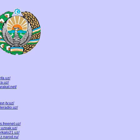
mfa.uz/
za.uz/
rakat.net/
vr-tv.uz/
leradio.uz/
us.freenet.uz/
r.uzpak.uz/
erkalo21.uz/
uz.narod.ru/