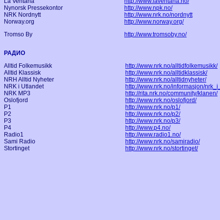
La Ventana
http://www.laventana.no/
Nynorsk Pressekontor
http://www.npk.no/
NRK Nordnytt
http://www.nrk.no/nordnytt
Norway.org
http://www.norway.org/
Tromso By
http://www.tromsoby.no/
РАДИО
Alltid Folkemusikk
http://www.nrk.no/alltidfolkemusikk/
Alltid Klassisk
http://www.nrk.no/alltidklassisk/
NRH Alltid Nyheter
http://www.nrk.no/alltidnyheter/
NRK i Utlandet
http://www.nrk.no/informasjon/nrk_i
NRK MP3
http://rita.nrk.no/community/klanen/
Oslofjord
http://www.nrk.no/oslofjord/
P1
http://www.nrk.no/p1/
P2
http://www.nrk.no/p2/
P3
http://www.nrk.no/p3/
P4
http://www.p4.no/
Radio1
http://www.radio1.no/
Sami Radio
http://www.nrk.no/samiradio/
Stortinget
http://www.nrk.no/stortinget/