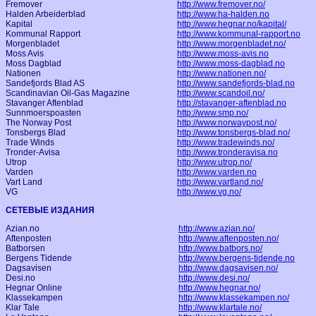
Fremover
http://www.fremover.no/
Halden Arbeiderblad
http://www.ha-halden.no
Kapital
http://www.hegnar.no/kapital/
Kommunal Rapport
http://www.kommunal-rapport.no
Morgenbladet
http://www.morgenbladet.no/
Moss Avis
http://www.moss-avis.no
Moss Dagblad
http://www.moss-dagblad.no
Nationen
http://www.nationen.no/
Sandefjords Blad AS
http://www.sandefjords-blad.no
Scandinavian Oil-Gas Magazine
http://www.scandoil.no/
Stavanger Aftenblad
http://stavanger-aftenblad.no
Sunnmoerspoasten
http://www.smp.no/
The Norway Post
http://www.norwaypost.no/
Tonsbergs Blad
http://www.tonsbergs-blad.no/
Trade Winds
http://www.tradewinds.no/
Tronder-Avisa
http://www.tronderavisa.no
Utrop
http://www.utrop.no/
Varden
http://www.varden.no
Vart Land
http://www.vartland.no/
VG
http://www.vg.no/
СЕТЕВЫЕ ИЗДАНИЯ
Azian.no
http://www.azian.no/
Aftenposten
http://www.aftenposten.no/
Batborsen
http://www.batbors.no/
Bergens Tidende
http://www.bergens-tidende.no
Dagsavisen
http://www.dagsavisen.no/
Desi.no
http://www.desi.no/
Hegnar Online
http://www.hegnar.no/
Klassekampen
http://www.klassekampen.no/
Klar Tale
http://www.klartale.no/