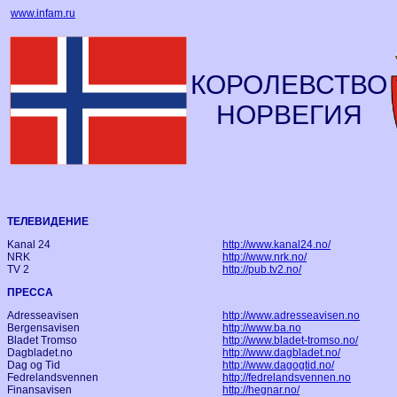
www.infam.ru
КОРОЛЕВСТВО
НОРВЕГИЯ
ТЕЛЕВИДЕНИЕ
Kanal 24
http://www.kanal24.no/
NRK
http://www.nrk.no/
TV 2
http://pub.tv2.no/
ПРЕССА
Adresseavisen
http://www.adresseavisen.no
Bergensavisen
http://www.ba.no
Bladet Tromso
http://www.bladet-tromso.no/
Dagbladet.no
http://www.dagbladet.no/
Dag og Tid
http://www.dagogtid.no/
Fedrelandsvennen
http://fedrelandsvennen.no
Finansavisen
http://hegnar.no/