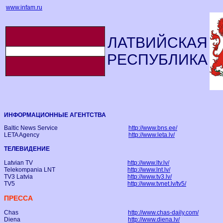
www.infam.ru
ЛАТВИЙСКАЯ
РЕСПУБЛИКА
ИНФОРМАЦИОННЫЕ АГЕНТСТВА
Baltic News Service
http://www.bns.ee/
LETA Agency
http://www.leta.lv/
ТЕЛЕВИДЕНИЕ
Latvian TV
http://www.ltv.lv/
Telekompania LNT
http://www.lnt.lv/
TV3 Latvia
http://www.tv3.lv/
TV5
http://www.tvnet.lv/tv5/
ПРЕССА
Chas
http://www.chas-daily.com/
Diena
http://www.diena.lv/