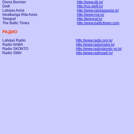
Diena Bonnier
http://www.db.lv/
Delfi
http://rus.delfi.lv/
Latvijas Avize
http://www.latvijasavize.lv/
Neatkariga Rita Avize
http://www.nra.lv/
Telegraf
http://telegraf.lv/
The Baltic Times
http://www.baltictimes.com
РАДИО
Latvijas Radio
http://www.radio.org.lv/
Radio NABA
http://www.radionaba.lv/
Radio SKONTO
http://www.radioskonto.yo.lv/
Radio SWH
http://www.radioswh.lv/