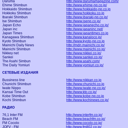
Daruma
http://www.darumamagazine.com/
Ehime Shimbun
http://www.ehime-np.co.jp/
Hokkaido Shimbun
http://www.hokkaido-np.co.jp
Hokkoku Shimbun
http://www.hokkoku.co.jp
Ibaraki Shimbun
http://www.ibaraki-np.co.jp/
Ise Shimbun
http://www.isenp.co.jp/
Japan Echo
http://www.japanecho.co.jp/
Japan inc
http://www.japaninc.net/
Japan Times
http://www.japantimes.co.jp
Kanagawa Shimbun
http://www.kanaloco.jp/
Kyoto Shimbun
http://www.kyoto-np.co.jp
Mainichi Daily News
http://mdn.mainichi.co.jp/
Mainichi Shimbun
http://www.mainichi.co.jp/
Nikkey net
http://www.nikkei.co.jp/
Sankei
http://www.sankei.co.jp/
The Asahi Simbun
http://www.asahi.com/
The Daily Yomiuri
http://www.yomiuri.co.jp/
СЕТЕВЫЕ ИЗДАНИЯ
Bussiness line
http://www.nikkan.co.jp
Chunichi Shimbun
http://www.chunichi.co.jp
Iwate Nippo
http://www.iwate-np.co.jp/
Kansai Time Out
http://www.kto.co.jp/
Kobe Shimbun
http://www.kobe-np.co.jp
Kochi Shimbun
http://www.kochinews.co.jp/
РАДИО
76,1 Inter FM
http://www.interfm.co.jp/
Beach FM
http://www.beachfm.co.jp/
FM Cocolo
http://www.cocolo.co.jp/
JOFV - FM
http://www.fm802.co.jp/