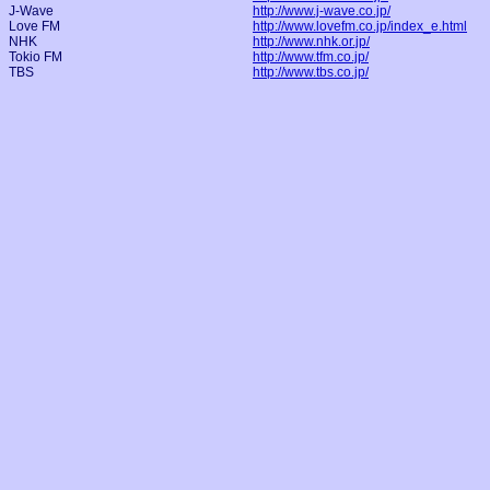
J-Wave
http://www.j-wave.co.jp/
Love FM
http://www.lovefm.co.jp/index_e.html
NHK
http://www.nhk.or.jp/
Tokio FM
http://www.tfm.co.jp/
TBS
http://www.tbs.co.jp/