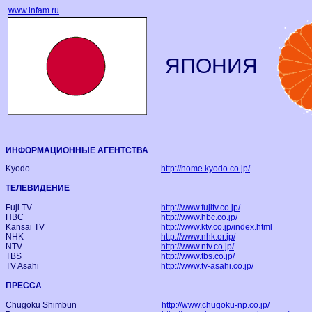
www.infam.ru
ЯПОНИЯ
ИНФОРМАЦИОННЫЕ АГЕНТСТВА
Kyodo
http://home.kyodo.co.jp/
ТЕЛЕВИДЕНИЕ
Fuji TV
http://www.fujitv.co.jp/
HBC
http://www.hbc.co.jp/
Kansai TV
http://www.ktv.co.jp/index.html
NHK
http://www.nhk.or.jp/
NTV
http://www.ntv.co.jp/
TBS
http://www.tbs.co.jp/
TV Asahi
http://www.tv-asahi.co.jp/
ПРЕССА
Chugoku Shimbun
http://www.chugoku-np.co.jp/