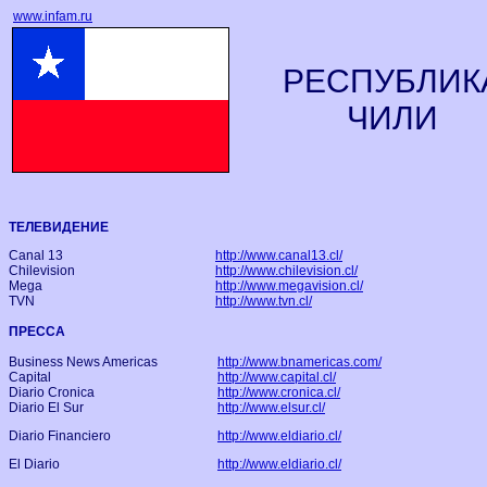
www.infam.ru
РЕСПУБЛИК
ЧИЛИ
ТЕЛЕВИДЕНИЕ
Canal 13
http://www.canal13.cl/
Chilevision
http://www.chilevision.cl/
Mega
http://www.megavision.cl/
TVN
http://www.tvn.cl/
ПРЕССА
Business News Americas
http://www.bnamericas.com/
Capital
http://www.capital.cl/
Diario Cronica
http://www.cronica.cl/
Diario El Sur
http://www.elsur.cl/
Diario Financiero
http://www.eldiario.cl/
El Diario
http://www.eldiario.cl/