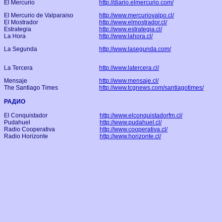
El Mercurio
http://diario.elmercurio.com/
El Mercurio de Valparaiso
http://www.mercuriovalpo.cl/
El Mostrador
http://www.elmostrador.cl/
Estrategia
http://www.estrategia.cl/
La Hora
http://www.lahora.cl/
La Segunda
http://www.lasegunda.com/
La Tercera
http://www.latercera.cl/
Mensaje
http://www.mensaje.cl/
The Santiago Times
http://www.tcgnews.com/santiagotimes/
РАДИО
El Conquistador
http://www.elconquistadorfm.cl/
Pudahuel
http://www.pudahuel.cl/
Radio Cooperativa
http://www.cooperativa.cl/
Radio Horizonte
http://www.horizonte.cl/