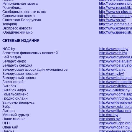
Региональная газета
http://regionnews.pr
Республика
http://www.respublika
Свободные новости плюс
http://www.sn-plus.c
Слонимская газета
http://gs.promedia.by
Советская Белоруссия
http://www.sb.by/
Товарищ
http://pkb.promedia.
Экспресс новости
http://www.expressn
Юридический мир
http://www.iparegistr
СЕТЕВЫЕ ИЗДАНИЯ
NGO.by
http://www.ngo.by/
Агентство финансовых новостей
http://www.afn.by/
Бай Медиа
http://www.bymedia.
БеларусИнфо
http://www.belarusinf
Беларусь сегодня
http://www.belarusto
Белорусская ассоциация журналистов
http://www.baj.ru
Белорусские новости
http://naviny.by/
Белорусский проект
http://www.belprojec
Брест онлайн
http://www.brestonli
Витебск
http://www.vitebsk.ne
Витебск.инфо
http://w3.vitebsk.by/
Гомельсапиенс
http://www.gomelsa
Гродно онлайн
http://www.hrodna.by
За новую Белорусь
http://www.levonevs
Зубр
http://www.zubr-bel
Литера
http://www.litara.net/
Минский курьер
http://mk.by/
Наше мнение
http://nmn.by/
ОГП
http://www.ucpb.org/
Опен бай
http://www.open.by/
Погоня
http://pahonia.prome