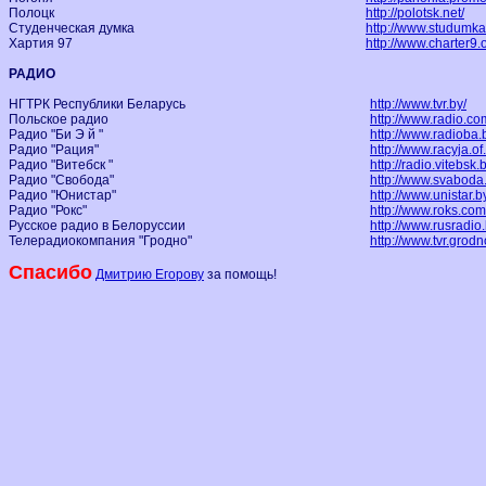
Полоцк
http://polotsk.net/
Студенческая думка
http://www.studumka
Хартия 97
http://www.charter9.
РАДИО
НГТРК Республики Беларусь
http://www.tvr.by/
Польское радио
http://www.radio.co
Радио "Би Э й "
http://www.radioba.
Радио "Рация"
http://www.racyja.of
Радио "Витебск "
http://radio.vitebsk.
Радио "Свобода"
http://www.svaboda.
Радио "Юнистар"
http://www.unistar.b
Радио "Рокс"
http://www.roks.com
Русское радио в Белоруссии
http://www.rusradio.
Телерадиокомпания "Гродно"
http://www.tvr.grodn
Спасибо
Дмитрию Егорову
за помощь!