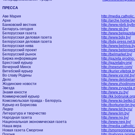
ПРЕССА
Аве Мария
http://media.catholic
Архе
http://arche.home.by
Банковский вестник
http://www.nbrb.by/b
Беларусь сегодня
http://www.sb.by/
Белорусская газета
http://www.belgazeta
Белорусская деловая газета
http://www.bdg.by/
Белорусская деловая газета
http://bdg.press.net.b
Белорусская нива
http://www.belniva.by
Белорусский проект
http://www.belprojec
Белорусский рынок
http://belmarket.by/
Биржа информации
http://gazeta.grodno
Брестский курьер
http://gazetaby.org/
Вечерний Минск
http://newsvm.com/
Витебский курьер
http://kurier.vitebsk.b
Во славу Родины
http://www.vsr.mil.by/
Дело
http://www.delobela
Жодинские новости
http://www.zhodinon
Звезда
http://www.zvyazda.
Знамя юности
http://www.zu.by/
Коммерческий курьер
http://kk.bobruisk.org
Комсомольская правда - Белорусь
http://www.kp.belkp.
Курьер из Борисова
http://borkurier.bn.by
Лидер
http://www.lid.by.ru/
Литература и творчество
http://www.lim.by/
Народная газета
http://www.ng.by/
Национальная экономическая газета
http://www.neg.by/
Наша вера
http://media.catholic
Новая газета Сморгони
http://smorgonnews.
Погоня
http://pahonia.prome