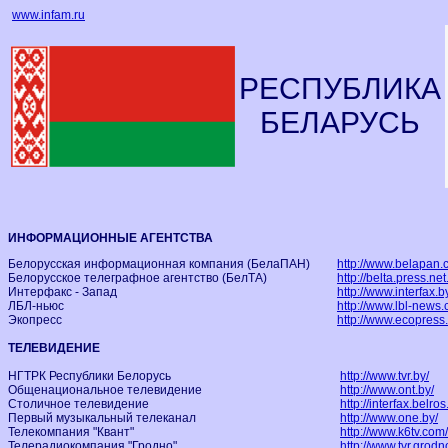
www.infam.ru
РЕСПУБЛИКА
БЕЛАРУСЬ
ИНФОРМАЦИОННЫЕ АГЕНТСТВА
Белорусская информационная компания (БелаПАН)
http://www.belapan.
Белорусское телеграфное агентство (БелТА)
http://belta.press.net
Интерфакс - Запад
http://www.interfax.b
ЛБЛ-ньюс
http://www.lbl-news.
Экопресс
http://www.ecopress.
ТЕЛЕВИДЕНИЕ
НГТРК Республики Белорусь
http://www.tvr.by/
Общенациональное телевидение
http://www.ont.by/
Столичное телевидение
http://interfax.belros.
Первый музыкальный телеканал
http://www.one.by/
Телекомпания "Квант"
http://www.k6tv.com/
Телерадиокомпания "Гродно"
http://www.tvr.grodn